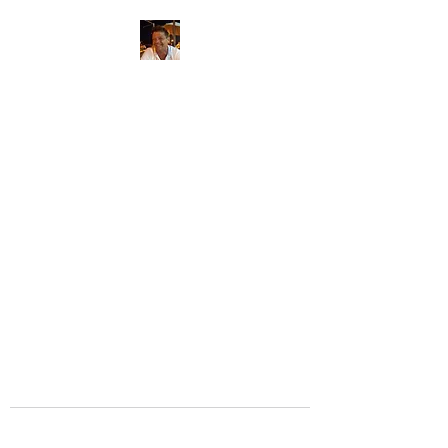
Massagetherapeut
Thierry
massagetherapie aan huis