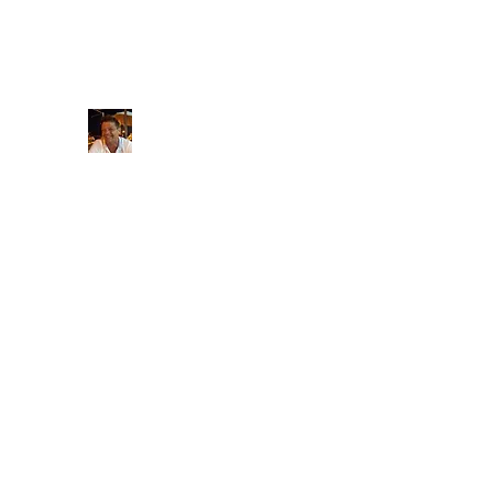
Massagetherapeut_thierry@hotmail.com
Massagetherapeut Thierry
massagetherapie aan huis