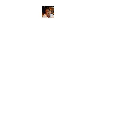
Massagetherapeut
Thierry
massagetherapie aan huis