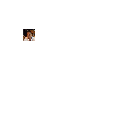
Massagetherapeut_thierry@hotmail.com
Massagetherapeut Thierry
massagetherapie aan huis