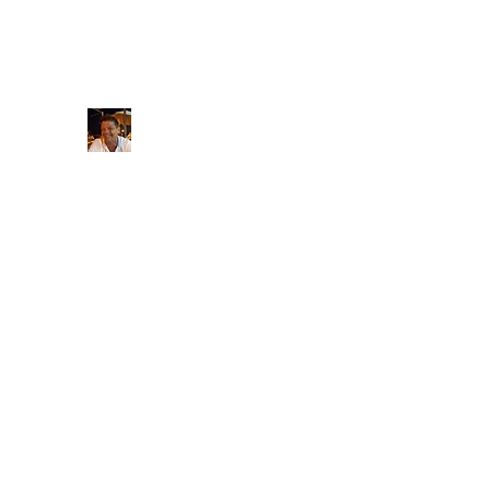
Massagetherapeut_thierry@hotmail.com
Massagetherapeut Thierry
massagetherapie aan huis