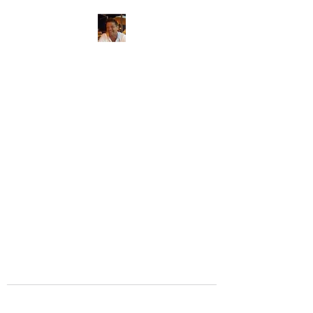
Massagetherapeut
Thierry
massagetherapie aan huis