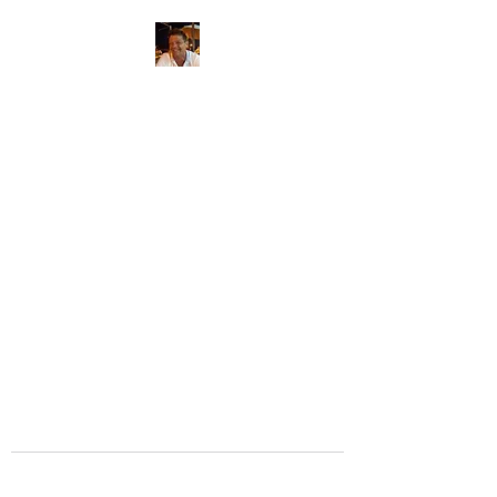
Massagetherapeut
Thierry
massagetherapie aan huis